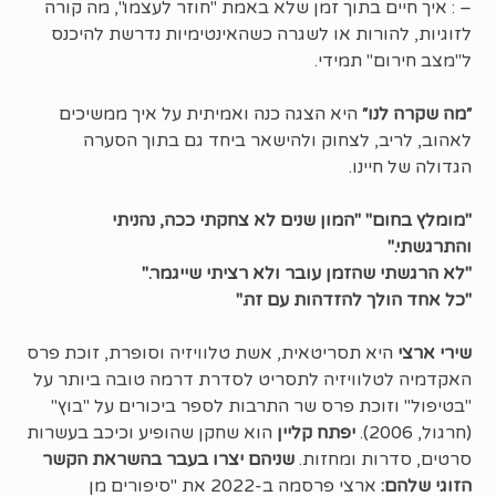
– : איך חיים בתוך זמן שלא באמת "חוזר לעצמו", מה קורה
לזוגיות, להורות או לשגרה כשהאינטימיות נדרשת להיכנס
ל"מצב חירום" תמידי.
״מה שקרה לנו״
היא הצגה כנה ואמיתית על איך ממשיכים
לאהוב, לריב, לצחוק ולהישאר ביחד גם בתוך הסערה
הגדולה של חיינו.
"מומלץ בחום" "המון שנים לא צחקתי ככה, נהניתי
והתרגשתי."
"לא הרגשתי שהזמן עובר ולא רציתי שייגמר."
"כל אחד הולך להזדהות עם זה."
שירי ארצי
היא תסריטאית, אשת טלוויזיה וסופרת, זוכת פרס
האקדמיה לטלוויזיה לתסריט לסדרת דרמה טובה ביותר על
"בטיפול" וזוכת פרס שר התרבות לספר ביכורים על "בוץ"
(חרגול, 2006).
יפתח קליין
הוא שחקן שהופיע וכיכב בעשרות
סרטים, סדרות ומחזות.
שניהם יצרו בעבר בהשראת הקשר
הזוגי שלהם:
ארצי פרסמה ב-2022 את "סיפורים מן