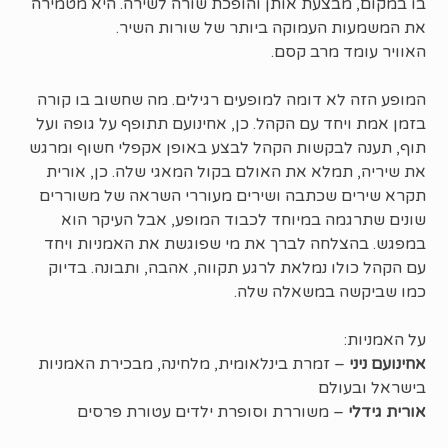
בו במקום, מבצעת אותן והופכת שורה לשירה. היא מטמירה
את המשמעות העמוקה ביותר של שורות השיר.
האוויר עומד מרב קסם.
המופע הזה לא דומה למופעים רגילים. מה שחשוב בו קורה
בזמן אמת ויחד עם הקהל. כן, אחינועם תתופף על גופה ועל
תוף, תענה לבקשות הקהל לבצע באופן אקפלי חשוף ומרגש
את שיריה, תמלא את האולם בקול המאגי שלה. כן, אורית
תקרא שירים שכתבה ושירים מעוררי השראה של משוררים
שונים שתרגמה במיוחד לכבוד המופע, אבל העיקר הוא
במפגש. בהצלחה לברך את מי שפוגשת את האמניות ויחד
עם הקהל כולו נמלאת לרגע תקווה, אהבה, ותבונה. בדיוק
כמו שביקשה במשאלה שלה.
על האמניות:
אחינועם ניני
– זמרת בינלאומית, מלחינה, מבכירת האמניות
בישראל ובעולם
אורית גידלי
– משוררת וסופרת ילדים עטורת פרסים