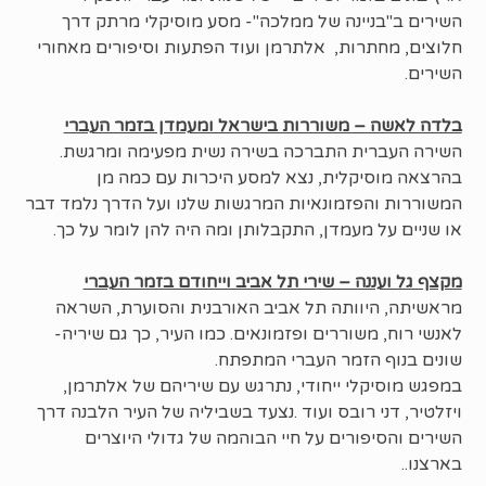
השירים ב"בניינה של ממלכה"- מסע מוסיקלי מרתק דרך
חלוצים, מחתרות, אלתרמן ועוד הפתעות וסיפורים מאחורי
השירים.
בלדה לאשה – משוררות בישראל ומעמדן בזמר העברי
השירה העברית התברכה בשירה נשית מפעימה ומרגשת.
בהרצאה מוסיקלית, נצא למסע היכרות עם כמה מן
המשוררות והפזמונאיות המרגשות שלנו ועל הדרך נלמד דבר
או שניים על מעמדן, התקבלותן ומה היה להן לומר על כך.
מקצף גל ועננה – שירי תל אביב וייחודם בזמר העברי
מראשיתה, היוותה תל אביב האורבנית והסוערת, השראה
לאנשי רוח, משוררים ופזמונאים. כמו העיר, כך גם שיריה-
שונים בנוף הזמר העברי המתפתח.
במפגש מוסיקלי ייחודי, נתרגש עם שיריהם של אלתרמן,
ויזלטיר, דני רובס ועוד .נצעד בשביליה של העיר הלבנה דרך
השירים והסיפורים על חיי הבוהמה של גדולי היוצרים
בארצנו..