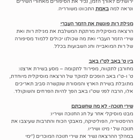
ירושלים לאורך הזמן, נכיר את הסיפורים מאחורי השירים
ונראה למה
באמת
התכוונו משורריה.
מגילת רות פוגשת את הזמר העברי
הרצאה מוסיקלית מרתקת המשלבת את מגילת רות ואת
שירי הזמר העברי ואת מה שכולנו יכולים ללמוד מסיפורה
של רות המואבייה וחג השבועות בכלל.
בין ט' באב לט"ו באב
מחורבן לתקווה, מפירוד לתקומה – מסע בשירת ארצנו:
ט' ו-ט"ו באב הופכים למוקד של הרצאה מוסיקלית מיוחדת,
מתובלת בשירת הארץ והמסורת שנקשרה סביב תאריכים
אלו, הרבה לפני שט"ו באב הפך להיות הפרחים והשוקולד.
שירי חנוכה- לא מה שחשבתם
מבט מוסיקלי אחר על חג החנוכה ושיריו:
ההיסטוריה, הפוליטיקה, מאבקי הכוח והתרבות שעיצבו את
חנוכה של י מינו ושיריו.
במהלך ההרצאה נשיר את שירי חנוכה המוכרים ("ימי