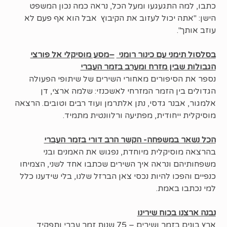
כתבו, למה התגעגעו ומעל הכל, נראה כמה נכון המשפט
הישן: "אתה יכול לעזוב את הקיבוץ אבל הוא אף פעם לא
עוזב אותך".
בסלסול תימני עם כינור רומני
–
מסע מוסיקלי אל פורצי
הגבולות שבין מזרח ומערב בזמר העברי
נספר את הסיפורים מאחורי השירים של שיתופי הפעולה
הגדולים בין הזמר המזרחי לאשכנזי: שלמה ארצי, דן
אלמגור, אבנר גדסי, נתן אלתרמן ועוד רבים וטובים. הרצאה
מוסיקלית ייחודית, מפתיעה ורלוונטית מתמיד.
הכל נשאר במשפחה- הקשר הרב דורי בזמר העברי
בהרצאה מוסיקלית מיוחדת, נפגוש את האמנים ובני
משפחותיהם ונראה איך השירים שכתבו אחד לשני, הצמיחו
כנפיים והפכו להיות נכסי צאן הברזל שלנו, בלי שידענו כלל
למי נכתבו באמת.
נבנה ארצנו בכוח שירינו
ארץ בונים בזמר ושירים – 75 שנות זמר עברי ותפקיד