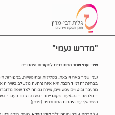
"מדרש נעמי"
שירי נעמי שמר המחוברים למקורות היהודיים
נעמי שמר באה ויוצאת, בקלילות ובחופשיות, במקורות הי
בבחינת "תלמיד חכם". היא אינה נרתעת מלשלב בשיריה א
מהעבר וביטויים עכשוויים, שירה גבוהה לצד שפה מדוברת
– מלחינה – מבצעת, מקום ייחודי בשדה הזמר העברי. בש
הישראלי עם היהדות המסורתית (זיגמן).
על הבמה: עורך ומנחה:
ד"ר מוטי זעירא,
סופר, היסטוריון